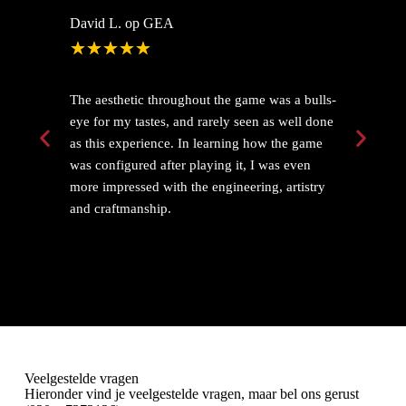
David L. op GEA
St
★
★
★
★
★
The aesthetic throughout the game was a bulls-
Au
eye for my tastes, and rarely seen as well done
go
as this experience. In learning how the game
ge
was configured after playing it, I was even
du
more impressed with the engineering, artistry
and craftmanship.
Veelgestelde vragen
Hieronder vind je veelgestelde vragen, maar bel ons gerust