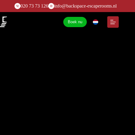
020 73 73 126
info@backspace-escaperooms.nl
Boek nu