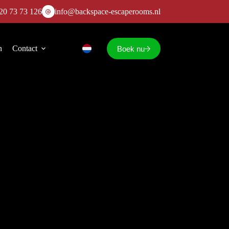
20 73 73 126
info@backspace-escaperooms.nl
n
Contact
Boek nu