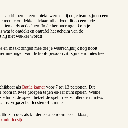
stap binnen in een unieke wereld. Jij en je team zijn op een
heimen te ontdekken. Maar jullie doen dit op een hele
n in iemands gedachten. In de herinneringen kom je
s wat je ontdekt en ontrafel het geheim van de
 hij niet wakker wordt!
es en maakt dingen mee die je waarschijnlijk nog nooit
herinneringen van de hoofdpersoon zit, zijn de ruimtes heel
chikbaar als
Battle kamer
voor 7 tot 13 personen. Dit
e room in twee groepen tegen elkaar kunt spelen. Welke
te hints? Je speelt hetzelfde spel in verschillende ruimtes.
eams, vrijgezellenfeesten of families.
tle zijn ook als kinder escape room beschikbaar,
kinderfeestje
.