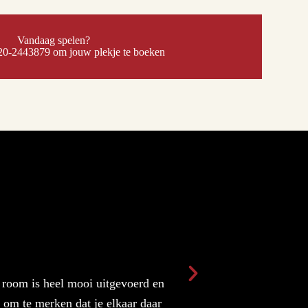
Vandaag spelen?
20-2443879 om jouw plekje te boeken
Arthur V. op Tripa
★
★
★
★
★
 room is heel mooi uitgevoerd en
Very nice escape r
 om te merken dat je elkaar daar
necessary but not e