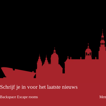
Schrijf je in voor het laatste nieuws
Backspace Escape rooms
Men