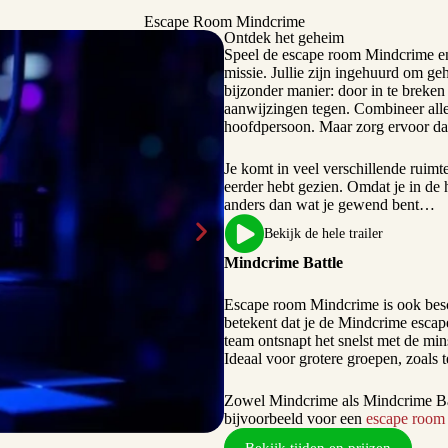
Escape Room Mindcrime
Ontdek het geheim
Speel de escape room Mindcrime en 
missie. Jullie zijn ingehuurd om ge
bijzonder manier: door in te breke
aanwijzingen tegen. Combineer alle
hoofdpersoon. Maar zorg ervoor dat
Je komt in veel verschillende ruimt
eerder hebt gezien. Omdat je in de 
anders dan wat je gewend bent…
Bekijk de hele trailer
Mindcrime Battle
Escape room Mindcrime is ook bes
betekent dat je de Mindcrime escap
team ontsnapt het snelst met de mins
Ideaal voor grotere groepen, zoals t
Zowel Mindcrime als Mindcrime Bat
bijvoorbeeld voor een
escape room 
Bekijk tijden en prijzen