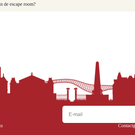
 in de escape room?
u
Contact