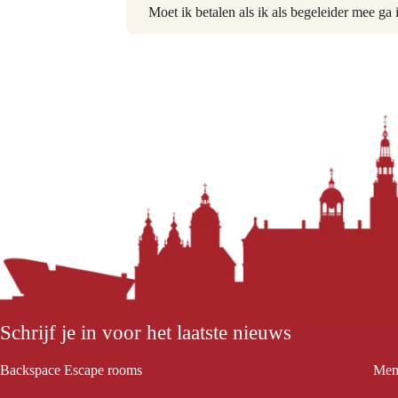
Moet ik betalen als ik als begeleider mee ga
Schrijf je in voor het laatste nieuws
Backspace Escape rooms
Men