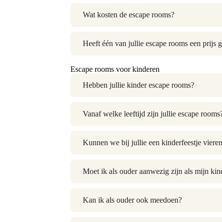
Wat kosten de escape rooms?
Heeft één van jullie escape rooms een prijs
Escape rooms voor kinderen
Hebben jullie kinder escape rooms?
Vanaf welke leeftijd zijn jullie escape rooms
Kunnen we bij jullie een kinderfeestje viere
Moet ik als ouder aanwezig zijn als mijn ki
Kan ik als ouder ook meedoen?