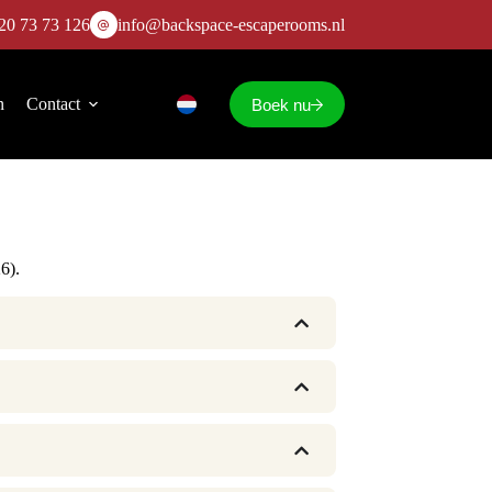
20 73 73 126
info@backspace-escaperooms.nl
n
Contact
Boek nu
6).