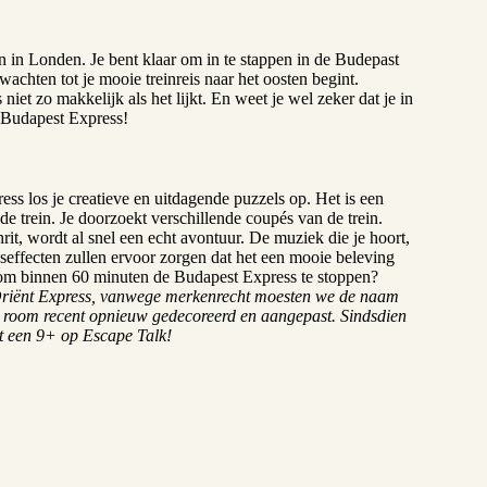
on in Londen. Je bent klaar om in te stappen in de Budepast
wachten tot je mooie treinreis naar het oosten begint.
niet zo makkelijk als het lijkt. En weet je wel zeker dat je in
 Budapest Express!
ss los je creatieve en uitdagende puzzels op. Het is een
e trein. Je doorzoekt verschillende coupés van de trein.
nrit, wordt al snel een echt avontuur. De muziek die je hoort,
dseffecten zullen ervoor zorgen dat het een mooie beleving
 om binnen 60 minuten de Budapest Express te stoppen?
 Oriënt Express, vanwege merkenrecht moesten we de naam
 room recent opnieuw gedecoreerd en aangepast. Sindsdien
t een 9+ op Escape Talk!