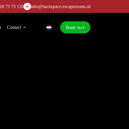
20 73 73 126
info@backspace-escaperooms.nl
n
Contact
Boek nu