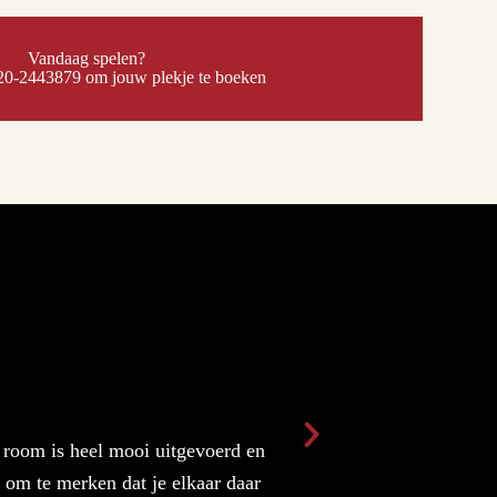
Vandaag spelen?
20-2443879 om jouw plekje te boeken
Arthur V. op Tripa
★
★
★
★
★
 room is heel mooi uitgevoerd en
Very nice escape r
 om te merken dat je elkaar daar
necessary but not e