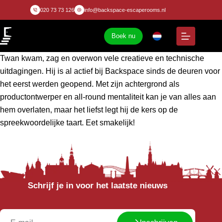
020 73 73 126
info@backspace-escaperooms.nl
Boek nu
Twan kwam, zag en overwon vele creatieve en technische
uitdagingen. Hij is al actief bij Backspace sinds de deuren voor
het eerst werden geopend. Met zijn achtergrond als
productontwerper en all-round mentaliteit kan je van alles aan
hem overlaten, maar het liefst legt hij de kers op de
spreekwoordelijke taart. Eet smakelijk!
Schrijf je in voor het laatste nieuws