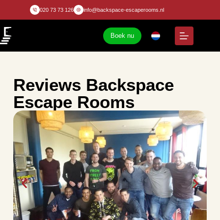
020 73 73 126
info@backspace-escaperooms.nl
Boek nu
Reviews Backspace
Escape Rooms