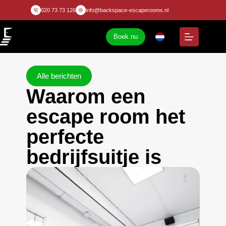
020 73 73 126
info@backspace-escaperooms.nl
Boek nu
Alle berichten
Waarom een
escape room het
perfecte
bedrijfsuitje is