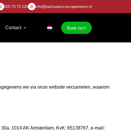
020 73 73 126
info@backspace-escaperooms.nl
Contact
Boek nu
onsgegevens we via onze website verzamelen, waarom
 30a, 1014 AK Amsterdam, KvK: 65138767, e-mail: