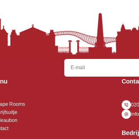
nu
Conta
ape Rooms
020
ijfsuitje
inf
eaubon
tact
Bedri