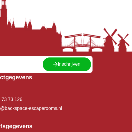
Inschrijven
ctgegevens
 73 73 126
o@backspace-escaperooms.nl
jfsgegevens