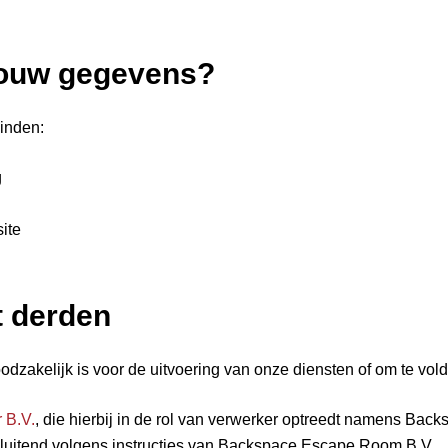
jouw gegevens?
inden:
g
ite
t derden
odzakelijk is voor de uitvoering van onze diensten of om te vold
 B.V.
, die hierbij in de rol van verwerker optreedt namens Ba
luitend volgens instructies van Backspace Escape Room B.V..